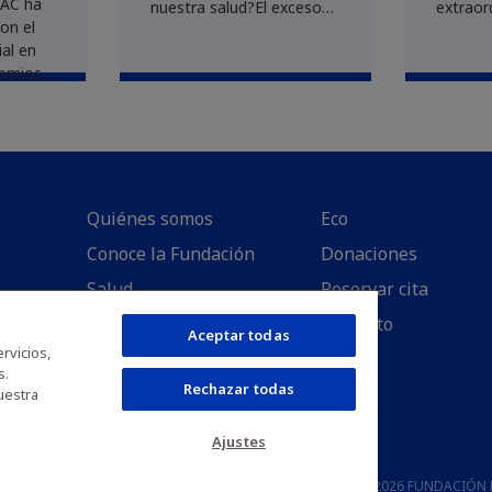
AC ha
nuestra salud?El exceso
extraord
on el
de procesados y aditivos
sobre 
al en
puede jugar una mala
de dona
remios
pasada a nuestro
que ha 
024,
organismo. ¡Pero no te
creces 
preocupes! En Fundación
expecta
ga y la
MEDAC quere...
respuest
aga ...
Quiénes somos
Eco
Conoce la Fundación
Donaciones
Salud
Reservar cita
Empleabilidad
Contacto
Aceptar todas
rvicios,
Investigación
Blog
s.
Rechazar todas
Canal Ético
uestra
Ajustes
viso legal
Ajustes de cookies
Copyright © 2026 FUNDACIÓN D