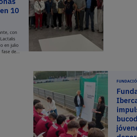
sonas
 en 10
nte, con
Lactalis
o en julio
 fase del
sanos,
al trabajo
os y
FUNDACIÓ
Funda
Iberc
impul
bucod
jóven