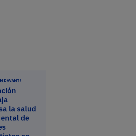
N DAVANTE
ción
aja
sa la salud
ental de
es