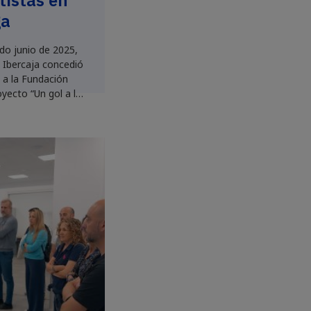
tistas en
ga
do junio de 2025,
 Ibercaja concedió
 a la Fundación
oyecto “Un gol a la
lud bucodental y
to deportivo”, que
llará en la ciudad