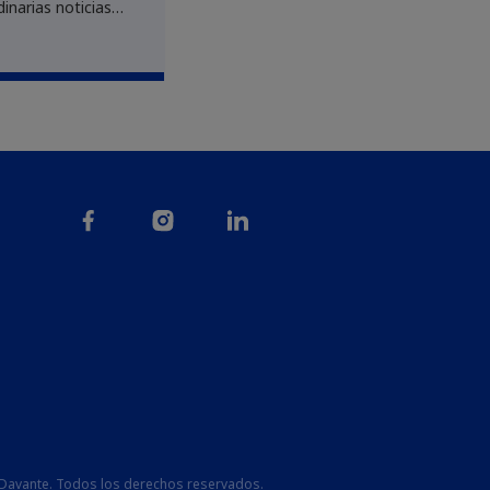
inarias noticias
nuestra campaña
ción de sangre,
superado con
todas nuestras
tivas. La
a de la...
avante. Todos los derechos reservados.