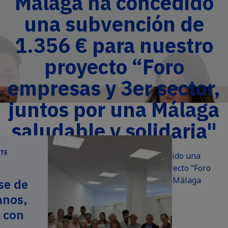
Málaga ha concedido
una subvención de
1.356 € para nuestro
proyecto “Foro
empresas y 3er sector,
juntos por una Málaga
saludable y solidaria"
TE
El Ayuntamiento de Málaga ha concedido una
subvención de 1.356 € para nuestro proyecto “Foro
empresas y 3er sector, juntos por una Málaga
se de
saludable y solidaria...
anos,
 con