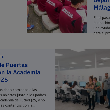
depor
Mála
En el pasa
Fundación
una ayuda
para el pr
caries. Sa
rendimien
se desarro
de Má...
TE
de Puertas
on la Academia
JZS
s dado comienzo a las
s abiertas junto a los padres
Academia de Fútbol JZS, y no
ás contentos con la