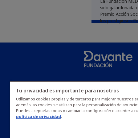
La Fundación MED
sido galardonada c
Premio Acción Soci
los prestigiosos P
Hacemos Málaga 2
organizados por la
Diputación de Mála
Confederación de
Empresarios de Mál
Tu privacidad es importante para nosotros
Utilizamos cookies propias y de terceros para mejorar nuestros se
además las cookies se utilizan para la personalización de anuncio
Puedes aceptarlas todas o cambiar la configuración o acceder a n
política de privacidad
.
Legal
Política de privacidad
Política de cookies
A