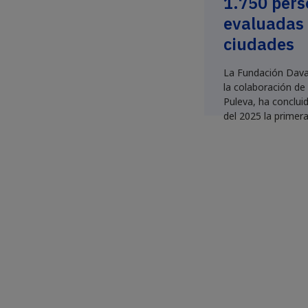
1.750 per
evaluadas
ciudades
La Fundación Dava
la colaboración de 
Puleva, ha concluid
del 2025 la primera
proyecto “Huesos 
vida sana”.Gracias 
conjunto de técnic
alumnos de...