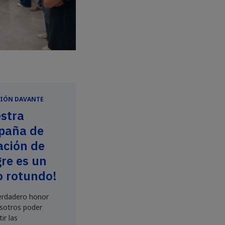
IÓN DAVANTE
stra
paña de
ción de
re es un
o rotundo!
erdadero honor
sotros poder
ir las