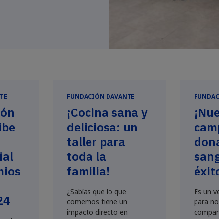
s tardes, d...
TE
FUNDACIÓN DAVANTE
FUNDAC
ión
¡Cocina sana y
¡Nue
ibe
deliciosa: un
cam
taller para
dona
ial
toda la
sang
mios
familia!
éxit
¿Sabías que lo que
Es un v
24
comemos tiene un
para no
impacto directo en
compart